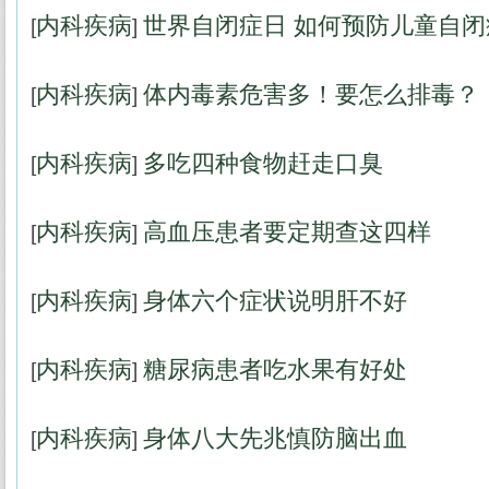
内科疾病
世界自闭症日 如何预防儿童自闭
[
]
内科疾病
体内毒素危害多！要怎么排毒？
[
]
内科疾病
多吃四种食物赶走口臭
[
]
内科疾病
高血压患者要定期查这四样
[
]
内科疾病
身体六个症状说明肝不好
[
]
内科疾病
糖尿病患者吃水果有好处
[
]
内科疾病
身体八大先兆慎防脑出血
[
]