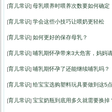
育儿常识
母乳喂养时喂养次数要如何确定
[
]
育儿常识
学会这些小技巧让喂奶更轻松
[
]
育儿常识
如何更好的保存母乳？
[
]
育儿常识
哺乳期怀孕带来3大危害，妈妈
[
]
育儿常识
哺乳期怀孕了还能继续哺乳吗？
[
]
育儿常识
给宝宝选购塑料玩具要做到这5
[
]
育儿常识
宝宝奶瓶到底用多久就需要换掉
[
]