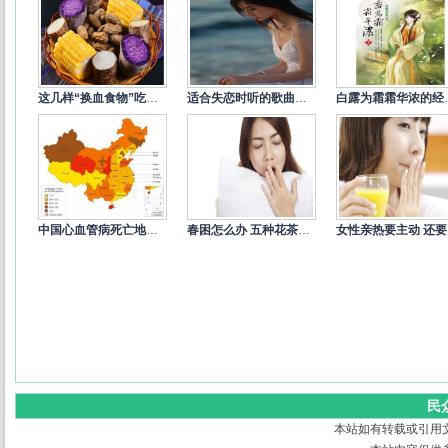
这几样“换血食物”吃一次就让你
适合失恋时听的歌曲精选
白露为霜
中国心血管病死亡地图：北方冠心病
春困怎么办 五种花茶来缓解
女
民
本站如有转载或引用