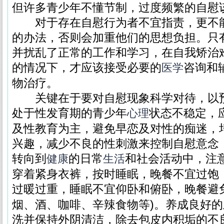
但许多青少年不懂节制，过度频繁的自慰
对于存在自慰行为者不宜指责，更不能
的办法，否则会加重他们的思想负担。只
并扰乱了正常的工作和学习，在自我矫治
的情况下，才应该接受必要的
咨询和
医学
物治疗。
关键在于要对自慰现象科学对待，以预
处于性发育期的青少年
状态不稳定，
心理
及性教育为主，避免早恋及对性的痴迷，
兴趣，减少不良的性刺激来控制自慰意念
转向到
的日常
和社会活动中，注
健康
生活
穿着紧身衣裤，按时睡眠，晚餐不宜过饱
过暖过重，睡眠不宜仰卧和俯卧，晚餐避
烟、酒、咖啡、辛辣食物等)。养成良好
洗并保持外阴清洁，除去包皮内积垢的不